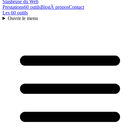
Slasheuse
du Web
Prestations
60 outils
Blog
À propos
Contact
Les 60 outils
Ouvrir le menu