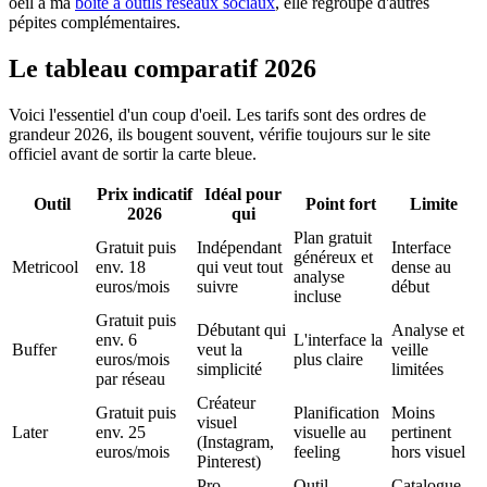
oeil à ma
boîte à outils réseaux sociaux
, elle regroupe d'autres
pépites complémentaires.
Le tableau comparatif 2026
Voici l'essentiel d'un coup d'oeil. Les tarifs sont des ordres de
grandeur 2026, ils bougent souvent, vérifie toujours sur le site
officiel avant de sortir la carte bleue.
Prix indicatif
Idéal pour
Outil
Point fort
Limite
2026
qui
Plan gratuit
Gratuit puis
Indépendant
Interface
généreux et
Metricool
env. 18
qui veut tout
dense au
analyse
euros/mois
suivre
début
incluse
Gratuit puis
Débutant qui
Analyse et
env. 6
L'interface la
Buffer
veut la
veille
euros/mois
plus claire
simplicité
limitées
par réseau
Créateur
Gratuit puis
Planification
Moins
visuel
Later
env. 25
visuelle au
pertinent
(Instagram,
euros/mois
feeling
hors visuel
Pinterest)
Pro
Outil
Catalogue