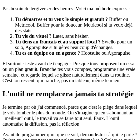
Pas besoin de tergiverser des heures. Voici ma méthode express :
Tu démarres et tu veux le simple et gratuit ?
Buffer ou
Metricool. Buffer pour la douceur, Metricool si tu veux déjà
des stats.
Tu vis du visuel ?
Later, sans hésiter.
Tu tiens au français et au support local ?
Swello pour un
solo, Agorapulse si tu gères beaucoup d'échanges.
Tu es en équipe ou en agence ?
Hootsuite ou Agorapulse.
Et surtout : teste avant de t'engager. Presque tous proposent un essai
ou un plan gratuit. Branche tes vrais comptes, programme une vraie
semaine, et regarde lequel se glisse naturellement dans ta routine.
C'est ton ressenti qui tranche, pas un tableau, même le mien.
L'outil ne remplacera jamais ta stratégie
Je termine par où j'ai commencé, parce que c'est le piège dans lequel
je vois tomber le plus de monde. On s'imagine qu'en s'abonnant au
"meilleur" outil, le travail va se faire tout seul. Faux. L'outil
automatise la diffusion, pas la réflexion.
Avant de programmer quoi que ce soit, demande-toi : à qui je parle ?