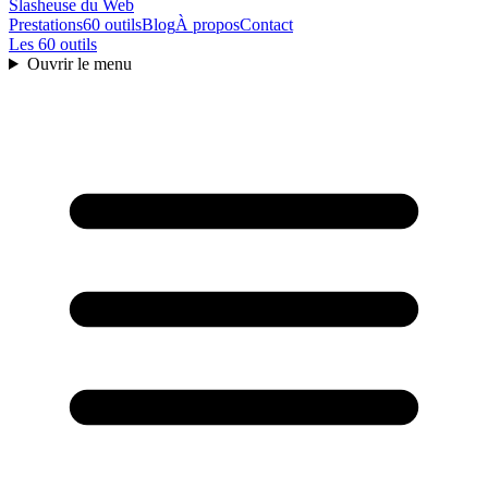
Slasheuse
du Web
Prestations
60 outils
Blog
À propos
Contact
Les 60 outils
Ouvrir le menu