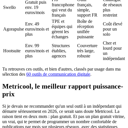
Gratuit puis
francophone
français,
de réseaux
Swello
env. 19
qui veut du
simple,
plus
euros/mois
français
support FR
restreint
TPE et
Boîte de
Env. 49
Coût élevé
équipes qui
réception
Agorapulse
euros/mois et
pour un
gèrent les
unifiée
plus
solo
échanges
puissante
Cher et
Env. 99
Structures
Couverture
lourd pour
Hootsuite
euros/mois et
établies,
très large,
un
plus
agences
robuste
indépendant
Tu retrouves ces outils, et bien d'autres, classés par usage dans ma
sélection des
60 outils de communication digitale
.
Metricool, le meilleur rapport puissance-
prix
Si je devais ne recommander qu'un seul outil à un indépendant qui
démarre sérieusement en 2026, ce serait sans doute Metricool. La
raison tient en deux mots : plan gratuit. Et pas un plan gratuit vitrine,
un vrai, qui te permet de programmer un nombre confortable de
publications par mois sur plusieurs réseaux, avec des statistiques