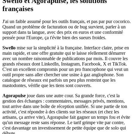
Swello et Agorapulse, les solutions
françaises
J'ai un faible assumé pour les outils français, et pas par pur cocorico.
Quand un problème de facturation ou de bug survient, parler à un
support dans ta langue, avec des prix en euros et une conformité
pensée pour l'Europe, ça t'évite bien des sueurs froides.
Swello
mise sur la simplicité à la française. Interface claire, prise en
main rapide, et une offre gratuite qui te laisse réellement démarrer
avec un nombre raisonnable de publications par mois. Il couvre les
grands réseaux dont LinkedIn, Instagram, Facebook, X et TikTok.
C'est un excellent compromis pour un pro francophone qui veut un
outil propre sans aller chercher une usine à gaz anglophone. Son
catalogue de réseaux est parfois un peu plus restreint que les
mastodontes, vérifie que les tiens sont couverts.
Agorapulse
joue dans une autre cour. Sa grande force, c'est la
gestion des échanges : commentaires, messages privés, mentions,
tout arrive dans une boîte de réception unifiée. Si une partie de ton
activité, c'est répondre à des clients sur les réseaux (et chez les
artisans, ça arrive vite), Agorapulse fait gagner un temps fou et évite
qu'un message reste sans réponse. Le tarif grimpe vite par contre,
c'est davantage un investissement de petite équipe que de solo qui
débute.