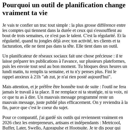
Pourquoi un outil de planification change
vraiment ta vie
Je vais te confier un truc tout simple : la plus grosse différence entre
les comptes qui tiennent dans la durée et ceux qui s'essoufflent au
bout de trois semaines, ce n'est pas le talent. C'est la régularité. Et la
régularité, quand tu jongles déjà avec ton activité, tes clients et ta
facturation, elle ne tient pas dans ta tête. Elle tient dans un outil.
Un planificateur de réseaux sociaux fait une chose précieuse : il te
laisse préparer tes publications à l'avance, sur plusieurs plateformes,
puis les envoie tout seul au bon moment. Tu bloques deux heures un
lundi matin, tu remplis ta semaine, et tu n'y penses plus. Fini le
rappel anxieux à 21h "ah zut, je n'ai rien posté aujourd'hui".
Mais attention, et je préfère être honnête tout de suite : l'outil ne fera
jamais le travail à ta place. Il ne remplace ni ta stratégie, ni ta voix, ni
ce que tu as à dire. Un mauvais message programmé reste un
mauvais message, juste publié plus efficacement. On y reviendra à la
fin, parce que c'est le coeur du sujet.
Pour ce comparatif, j'ai gardé six outils qui reviennent vraiment en
2026 chez les entrepreneurs, artisans et indépendants : Metricool,
Buffer, Later, Swello, Agorapulse et Hootsuite. Je te dis pour qui