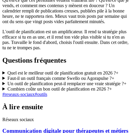
Qu'est-ce que ces personnes veulent vraiment lire ? Qu'est-ce que je
vends, et comment mes contenus y mènent en douceur ? Un
calendrier rempli de publications creuses, publiées pile à la bonne
heure, ne te rapportera rien. Mieux vaut trois posts par semaine qui
ont du sens que vingt posts vides parfaitement minutés.
L'outil de planification est un amplificateur. Il rend ta stratégie plus
efficace si tu en as une, et il rend ton vide plus visible si tu n'en as
pas. Travaille le fond d'abord, choisis l'outil ensuite. Dans cet ordre,
tu ne te trompes pas.
Questions fréquentes
Quel est le meilleur outil de planification gratuit en 2026 ?
+
Faut-il un outil français comme Swello ou Agorapulse ?
+
Un outil de planification peut-il remplacer une vraie stratégie ?
+
Combien coûte un bon outil de planification en 2026 ?
+
#
reseaux-sociaux
#
outils
À lire ensuite
Réseaux sociaux
Communication digitale pour thérapeutes et métiers