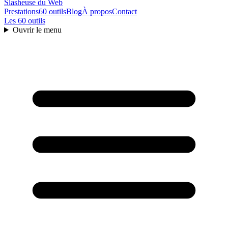
Slasheuse
du Web
Prestations
60 outils
Blog
À propos
Contact
Les 60 outils
Ouvrir le menu