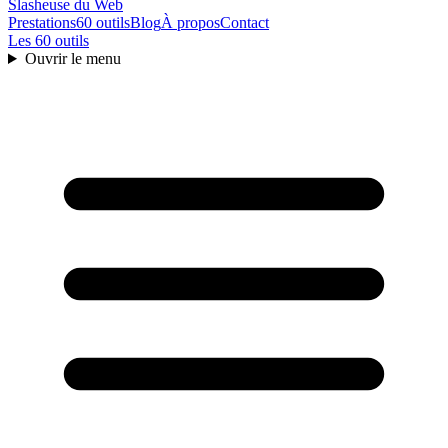
Slasheuse
du Web
Prestations
60 outils
Blog
À propos
Contact
Les 60 outils
Ouvrir le menu