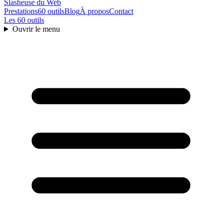
Slasheuse
du Web
Prestations
60 outils
Blog
À propos
Contact
Les 60 outils
Ouvrir le menu