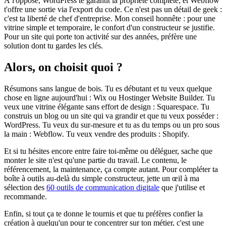
À l'opposé, WordPress te garantit la propriété complète, et Webflow
t'offre une sortie via l'export du code. Ce n'est pas un détail de geek :
c'est ta liberté de chef d'entreprise. Mon conseil honnête : pour une
vitrine simple et temporaire, le confort d'un constructeur se justifie.
Pour un site qui porte ton activité sur des années, préfère une
solution dont tu gardes les clés.
Alors, on choisit quoi ?
Résumons sans langue de bois. Tu es débutant et tu veux quelque
chose en ligne aujourd'hui : Wix ou Hostinger Website Builder. Tu
veux une vitrine élégante sans effort de design : Squarespace. Tu
construis un blog ou un site qui va grandir et que tu veux posséder :
WordPress. Tu veux du sur-mesure et tu as du temps ou un pro sous
la main : Webflow. Tu veux vendre des produits : Shopify.
Et si tu hésites encore entre faire toi-même ou déléguer, sache que
monter le site n'est qu'une partie du travail. Le contenu, le
référencement, la maintenance, ça compte autant. Pour compléter ta
boîte à outils au-delà du simple constructeur, jette un œil à ma
sélection des
60 outils de communication digitale
que j'utilise et
recommande.
Enfin, si tout ça te donne le tournis et que tu préfères confier la
création à quelqu'un pour te concentrer sur ton métier, c'est une