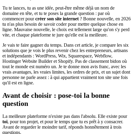
Tu te lances, tu as une idée, peut-être même déjà un nom de
domaine en tête, et tu te poses la grande question : par où
commencer pour
créer son site internet
? Bonne nouvelle, en 2026
tu n'as plus besoin de savoir coder pour mettre quelque chose en
ligne. Mauvaise nouvelle, le choix est tellement large qu'on s'y perd
vite, et chaque plateforme te jure qu'elle est la meilleure.
Je vais te faire gagner du temps. Dans cet article, je compare les six
solutions que je vois le plus revenir chez les entrepreneurs, artisans
et indépendants : WordPress, Wix, Squarespace, Webflow,
Hostinger Website Builder et Shopify. Pas de classement bidon où
tout le monde est numéro un. Je te donne mon avis franc, avec les
vrais avantages, les vraies limites, les ordres de prix, et un sujet dont
personne ne parle assez : à qui appartient vraiment ton site une fois
qu'il est en ligne.
Avant de choisir : pose-toi la bonne
question
La meilleure plateforme n'existe pas dans l'absolu. Elle existe pour
toi
, pour ton projet, et pour le temps que tu es prêt à y consacrer.
Avant de regarder le moindre tarif, réponds honnêtement à trois
questions.