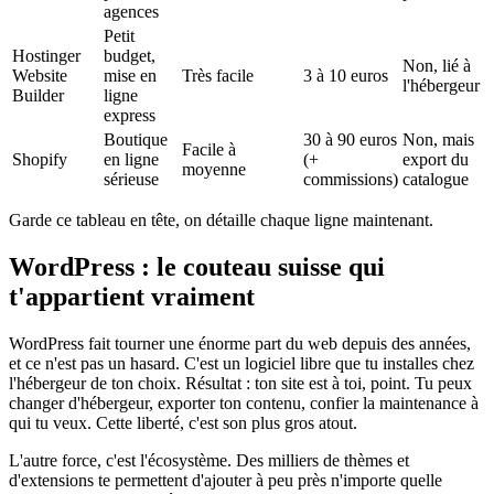
agences
Petit
Hostinger
budget,
Non, lié à
Website
mise en
Très facile
3 à 10 euros
l'hébergeur
Builder
ligne
express
Boutique
30 à 90 euros
Non, mais
Facile à
Shopify
en ligne
(+
export du
moyenne
sérieuse
commissions)
catalogue
Garde ce tableau en tête, on détaille chaque ligne maintenant.
WordPress : le couteau suisse qui
t'appartient vraiment
WordPress fait tourner une énorme part du web depuis des années,
et ce n'est pas un hasard. C'est un logiciel libre que tu installes chez
l'hébergeur de ton choix. Résultat : ton site est à toi, point. Tu peux
changer d'hébergeur, exporter ton contenu, confier la maintenance à
qui tu veux. Cette liberté, c'est son plus gros atout.
L'autre force, c'est l'écosystème. Des milliers de thèmes et
d'extensions te permettent d'ajouter à peu près n'importe quelle