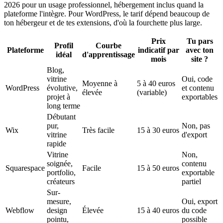
2026 pour un usage professionnel, hébergement inclus quand la
plateforme l'intègre. Pour WordPress, le tarif dépend beaucoup de
ton hébergeur et de tes extensions, d'où la fourchette plus large.
Prix
Tu pars
Profil
Courbe
Plateforme
indicatif par
avec ton
idéal
d'apprentissage
mois
site ?
Blog,
vitrine
Oui, code
Moyenne à
5 à 40 euros
WordPress
évolutive,
et contenu
élevée
(variable)
projet à
exportables
long terme
Débutant
pur,
Non, pas
Wix
Très facile
15 à 30 euros
vitrine
d'export
rapide
Vitrine
Non,
soignée,
contenu
Squarespace
Facile
15 à 50 euros
portfolio,
exportable
créateurs
partiel
Sur-
mesure,
Oui, export
Webflow
design
Élevée
15 à 40 euros
du code
pointu,
possible