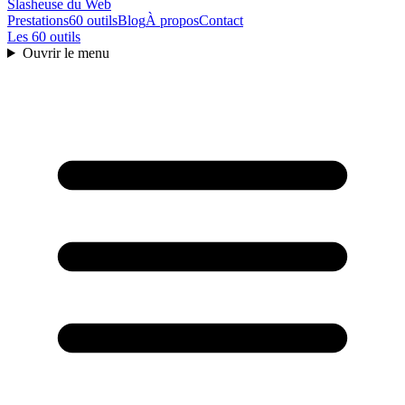
Slasheuse
du Web
Prestations
60 outils
Blog
À propos
Contact
Les 60 outils
Ouvrir le menu