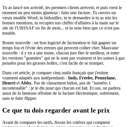
Tu as lancé ton activité, les premiers clients arrivent, et puis vient le
moment un peu moins glamour : faire une facture. Tu ouvres un
vieux modèle Word, tu bidouilles, tu te demandes si tu as mis les
bonnes mentions, tu recopies ton chiffre d'affaires à la main sur le
site de l'URSSAF en fin de mois... et tu sens bien que ce n'est pas
tenable.
Bonne nouvelle : un bon logiciel de facturation te fait gagner un
temps fou et t'évite des erreurs qui peuvent coûter cher. Mauvaise
nouvelle : il y en a une tonne, chacun jure être le meilleur, et entre
les versions "gratuites" qui ne le sont pas vraiment et les usines à gaz
pensées pour les grosses boîtes, c'est facile de se tromper.
Dans cet article, je compare cinq outils français que j'estime
vraiment adaptés aux indépendants :
Indy, Freebe, Pennylane,
Henrri
et
Abby
. Pas de classement bidon, pas de "numéro 1
incontestable" : je te dis pour qui chacun est fait. Et oui, on parlera
aussi de la fameuse réforme de la facture électronique, sobrement,
sans te faire flipper.
Ce que tu dois regarder avant le prix
Avant de comparer les tarifs, fixons les critères qui comptent