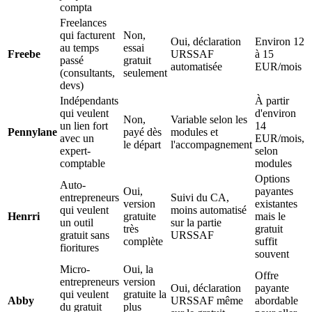
compta
Freelances
qui facturent
Non,
Oui, déclaration
Environ 12
au temps
essai
Freebe
URSSAF
à 15
passé
gratuit
automatisée
EUR/mois
(consultants,
seulement
devs)
Indépendants
À partir
qui veulent
d'environ
Non,
Variable selon les
un lien fort
14
Pennylane
payé dès
modules et
avec un
EUR/mois,
le départ
l'accompagnement
expert-
selon
comptable
modules
Options
Auto-
Oui,
payantes
entrepreneurs
Suivi du CA,
version
existantes
qui veulent
moins automatisé
Henrri
gratuite
mais le
un outil
sur la partie
très
gratuit
gratuit sans
URSSAF
complète
suffit
fioritures
souvent
Micro-
Oui, la
Offre
entrepreneurs
version
Oui, déclaration
payante
qui veulent
gratuite la
Abby
URSSAF même
abordable
du gratuit
plus