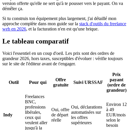
version offerte qu'elle ne sert qu'à te pousser vers le payant. On va
démêler ça.
Si tu construis ton équipement plus largement, j'ai détaillé mon
approche complète dans mon guide sur la
stack d'outils du freelance
web en 2026
, et la facturation n'en est qu'une brique.
Le tableau comparatif
Voici l'essentiel en un coup d'oeil. Les prix sont des ordres de
grandeur 2026, hors taxes, susceptibles d'évoluer : vérifie toujours
sur le site de l'éditeur avant de t'engager.
Prix
Offre
payant
Outil
Pour qui
Suivi URSSAF
gratuite
(ordre de
grandeur)
Freelances
BNC,
Environ 12
professions
Oui, déclarations
Oui, offre
à 49
libérales,
automatisées sur
Indy
de départ
EUR/mois
ceux qui
les offres
réelle
selon le
veulent aller
supérieures
besoin
jusqu'à la