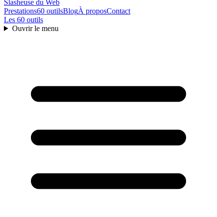
Slasheuse
du Web
Prestations
60 outils
Blog
À propos
Contact
Les 60 outils
Ouvrir le menu