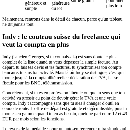
sur le gratuit
pour aller
généreux et
généreuse
plus loin
simple
du lot
Maintenant, rentrons dans le détail de chacun, parce qu'un tableau
ne dit jamais tout.
Indy : le couteau suisse du freelance qui
veut la compta en plus
Indy (l'ancien Georges, si tu connaissais) est sans doute le plus
complet de la liste quand tu veux dépasser la simple facture. Au
départ, tu fais tes devis et tes factures, tu synchronises ton compte
bancaire, tu suis ton activité. Mais là où Indy se distingue, c'est qu'il
monte jusqu'à la comptabilité réelle : déclaration de TVA, liasse
fiscale pour les BNC, télétransmission.
Concrètement, si tu es en profession libérale ou que tu sens que ton
activité va grossir au point de devoir gérer la TVA et une vraie
compta, Indy t'accompagne sans que tu aies à changer d'outil en
cours de route. L'offre de départ est gratuite et déjà utilisable, puis tu
montes en gamme quand tu en as besoin, quelque part entre 12 et 49
EUR par mois selon les fonctions.
Le revers de la médaille : pour un auto-entrepreneur ultra simple qui