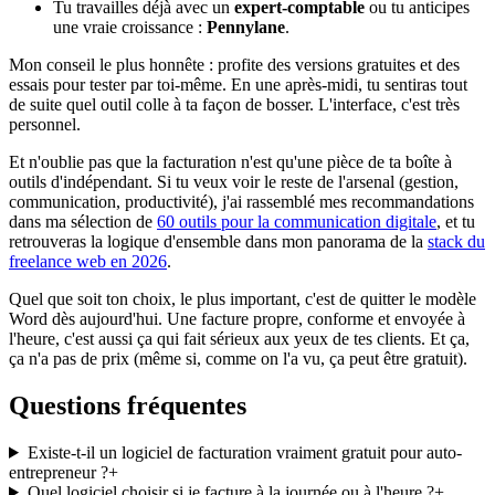
Tu travailles déjà avec un
expert-comptable
ou tu anticipes
une vraie croissance :
Pennylane
.
Mon conseil le plus honnête : profite des versions gratuites et des
essais pour tester par toi-même. En une après-midi, tu sentiras tout
de suite quel outil colle à ta façon de bosser. L'interface, c'est très
personnel.
Et n'oublie pas que la facturation n'est qu'une pièce de ta boîte à
outils d'indépendant. Si tu veux voir le reste de l'arsenal (gestion,
communication, productivité), j'ai rassemblé mes recommandations
dans ma sélection de
60 outils pour la communication digitale
, et tu
retrouveras la logique d'ensemble dans mon panorama de la
stack du
freelance web en 2026
.
Quel que soit ton choix, le plus important, c'est de quitter le modèle
Word dès aujourd'hui. Une facture propre, conforme et envoyée à
l'heure, c'est aussi ça qui fait sérieux aux yeux de tes clients. Et ça,
ça n'a pas de prix (même si, comme on l'a vu, ça peut être gratuit).
Questions fréquentes
Existe-t-il un logiciel de facturation vraiment gratuit pour auto-
entrepreneur ?
+
Quel logiciel choisir si je facture à la journée ou à l'heure ?
+