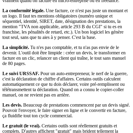
vraiment quand on facture en micro-entreprise ou en freelance.
La conformité légale.
Une facture, ce n'est pas juste un montant et
un logo. Il faut tes mentions obligatoires (numéro unique et
séquentiel, identité, SIRET, date, désignation des prestations, la
mention "TVA non applicable, article 293 B du CGI" si tu es en
franchise, les pénalités de retard, etc.). Un bon logiciel les génère
tout seul, sans que tu aies à y penser. C'est la base.
La simplicité.
Tu n'es pas comptable, et tu n'as pas envie de le
devenir. L'outil doit être limpide : créer un devis, le transformer en
facture en un clic, relancer un client qui traîne, le tout sans manuel
de 80 pages.
Le suivi URSSAF.
Pour un auto-entrepreneur, le nerf de la guerre,
c'est la déclaration de chiffre d'affaires. Certains outils calculent
automatiquement ce que tu dois déclarer, voire pré-remplissent ou
télétransmettent ta déclaration. Quand on a connu le copier-coller
manuel, on ne revient pas en arrière.
Les devis.
Beaucoup de prestations commencent par un devis signé.
Pouvoir l'envoyer, le faire signer en ligne et le convertir en facture,
ça fluidifie tout ton cycle commercial.
Le gratuit (le vrai).
Certains outils sont réellement gratuits et
complets. D'autres affichent "gratuit" mais brident tellement la