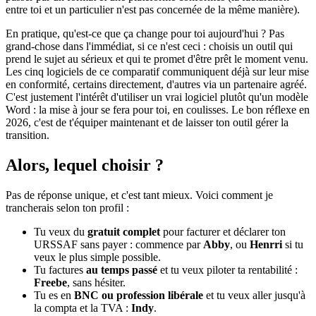
entre toi et un particulier n'est pas concernée de la même manière).
En pratique, qu'est-ce que ça change pour toi aujourd'hui ? Pas
grand-chose dans l'immédiat, si ce n'est ceci : choisis un outil qui
prend le sujet au sérieux et qui te promet d'être prêt le moment venu.
Les cinq logiciels de ce comparatif communiquent déjà sur leur mise
en conformité, certains directement, d'autres via un partenaire agréé.
C'est justement l'intérêt d'utiliser un vrai logiciel plutôt qu'un modèle
Word : la mise à jour se fera pour toi, en coulisses. Le bon réflexe en
2026, c'est de t'équiper maintenant et de laisser ton outil gérer la
transition.
Alors, lequel choisir ?
Pas de réponse unique, et c'est tant mieux. Voici comment je
trancherais selon ton profil :
Tu veux du
gratuit complet
pour facturer et déclarer ton
URSSAF sans payer : commence par
Abby
, ou
Henrri
si tu
veux le plus simple possible.
Tu factures
au temps passé
et tu veux piloter ta rentabilité :
Freebe
, sans hésiter.
Tu es en
BNC ou profession libérale
et tu veux aller jusqu'à
la compta et la TVA :
Indy
.