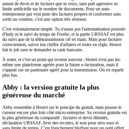
autant de devis et de factures que tu veux, sans pub agressive ni
limite artificielle sur le nombre de documents. Pour un auto-
entrepreneur qui veut juste des factures propres et conformes sans
sortir un centime, c'est une option très sérieuse.
C'est volontairement simple. Tu n'auras pas l'automatisation poussée
d'Indy ni le suivi du temps de Freebe, et la partie URSSAF est plus
du suivi que de la télétransmission clé en main. Mais pour facturer
correctement, suivre ton chiffre d'affaires et rester en règle, Henrri
fait le job sans te demander ta carte bancaire.
À noter, et c'est un point qui revient souvent : Henrri n'est pas lui-
même une plateforme agréée pour la future e-facturation, mais il
s'appuie sur un partenaire agréé pour la transmission. On en reparle
plus bas.
Abby : la version gratuite la plus
généreuse du marché
Abby ressemble à Henrri sur le principe du gratuit, mais pousse le
curseur encore plus loin côté micro-entreprise. Sa version gratuite est
la plus généreuse du comparatif : factures et devis illimités,
déclaration URSSAF, livre des recettes, le tout pour zéro euro et
sans limite de temps. C'est franchement bluffant pour un outil offert.