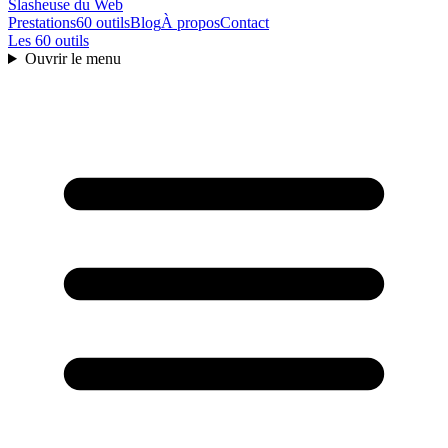
Slasheuse
du Web
Prestations
60 outils
Blog
À propos
Contact
Les 60 outils
Ouvrir le menu