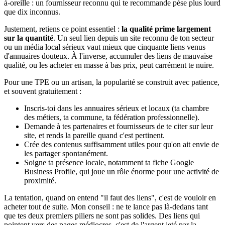
à-oreille : un fournisseur reconnu qui te recommande pèse plus lourd
que dix inconnus.
Justement, retiens ce point essentiel :
la qualité prime largement
sur la quantité
. Un seul lien depuis un site reconnu de ton secteur
ou un média local sérieux vaut mieux que cinquante liens venus
d'annuaires douteux. À l'inverse, accumuler des liens de mauvaise
qualité, ou les acheter en masse à bas prix, peut carrément te nuire.
Pour une TPE ou un artisan, la popularité se construit avec patience,
et souvent gratuitement :
Inscris-toi dans les annuaires sérieux et locaux (ta chambre
des métiers, ta commune, ta fédération professionnelle).
Demande à tes partenaires et fournisseurs de te citer sur leur
site, et rends la pareille quand c'est pertinent.
Crée des contenus suffisamment utiles pour qu'on ait envie de
les partager spontanément.
Soigne ta présence locale, notamment ta fiche Google
Business Profile, qui joue un rôle énorme pour une activité de
proximité.
La tentation, quand on entend "il faut des liens", c'est de vouloir en
acheter tout de suite. Mon conseil : ne te lance pas là-dedans tant
que tes deux premiers piliers ne sont pas solides. Des liens qui
pointent vers des pages médiocres, c'est de l'argent jeté par la