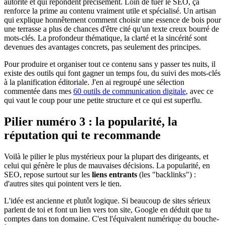
autorité et qui répondent précisément. Loin de tuer le SEO, ça
renforce la prime au contenu vraiment utile et spécialisé. Un artisan
qui explique honnêtement comment choisir une essence de bois pour
une terrasse a plus de chances d'être cité qu'un texte creux bourré de
mots-clés. La profondeur thématique, la clarté et la sincérité sont
devenues des avantages concrets, pas seulement des principes.
Pour produire et organiser tout ce contenu sans y passer tes nuits, il
existe des outils qui font gagner un temps fou, du suivi des mots-clés
à la planification éditoriale. J'en ai regroupé une sélection
commentée dans mes
60 outils de communication digitale
, avec ce
qui vaut le coup pour une petite structure et ce qui est superflu.
Pilier numéro 3 : la popularité, la
réputation qui te recommande
Voilà le pilier le plus mystérieux pour la plupart des dirigeants, et
celui qui génère le plus de mauvaises décisions. La popularité, en
SEO, repose surtout sur les
liens entrants
(les "backlinks") :
d'autres sites qui pointent vers le tien.
L'idée est ancienne et plutôt logique. Si beaucoup de sites sérieux
parlent de toi et font un lien vers ton site, Google en déduit que tu
comptes dans ton domaine. C'est l'équivalent numérique du bouche-